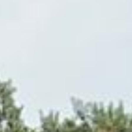
Historie
Sponsoren
Contact
Aannamebeleid & Gedragscode Vrijwilligers
Privacyverklaring