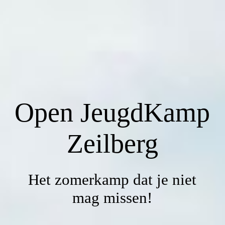
Home
Leidings
Open JeugdKamp
Tentverhuur
Zeilberg
Inschrijven
Het zomerkamp dat je niet
Agenda
mag missen!